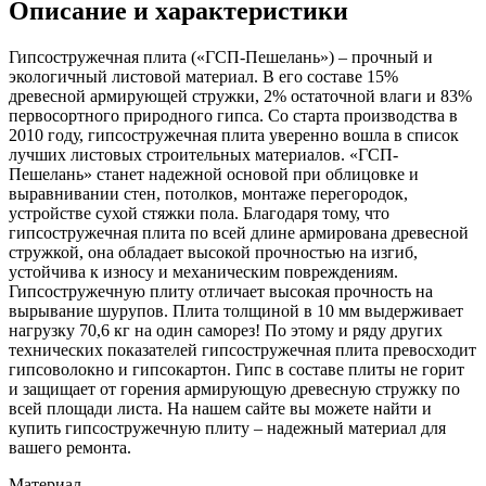
Описание и характеристики
Гипсостружечная плита («ГСП-Пешелань») – прочный и
экологичный листовой материал. В его составе 15%
древесной армирующей стружки, 2% остаточной влаги и 83%
первосортного природного гипса. Со старта производства в
2010 году, гипсостружечная плита уверенно вошла в список
лучших листовых строительных материалов. «ГСП-
Пешелань» станет надежной основой при облицовке и
выравнивании стен, потолков, монтаже перегородок,
устройстве сухой стяжки пола. Благодаря тому, что
гипсостружечная плита по всей длине армирована древесной
стружкой, она обладает высокой прочностью на изгиб,
устойчива к износу и механическим повреждениям.
Гипсостружечную плиту отличает высокая прочность на
вырывание шурупов. Плита толщиной в 10 мм выдерживает
нагрузку 70,6 кг на один саморез! По этому и ряду других
технических показателей гипсостружечная плита превосходит
гипсоволокно и гипсокартон. Гипс в составе плиты не горит
и защищает от горения армирующую древесную стружку по
всей площади листа. На нашем сайте вы можете найти и
купить гипсостружечную плиту – надежный материал для
вашего ремонта.
Материал