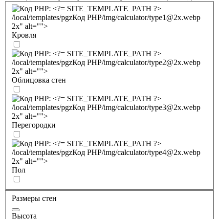
/local/templates/pgz
Код PHP
/img/calculator/type1@2x.webp
2x" alt="">
Кровля
/local/templates/pgz
Код PHP
/img/calculator/type2@2x.webp
2x" alt="">
Облицовка стен
/local/templates/pgz
Код PHP
/img/calculator/type3@2x.webp
2x" alt="">
Перегородки
/local/templates/pgz
Код PHP
/img/calculator/type4@2x.webp
2x" alt="">
Пол
Размеры стен
Высота