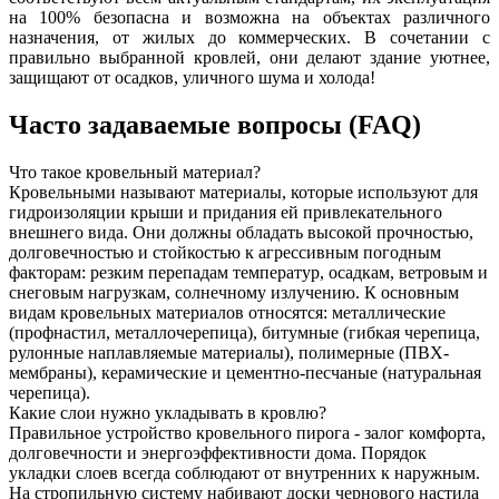
на 100% безопасна и возможна на объектах различного
назначения, от жилых до коммерческих. В сочетании с
правильно выбранной кровлей, они делают здание уютнее,
защищают от осадков, уличного шума и холода!
Часто задаваемые вопросы (FAQ)
Что такое кровельный материал?
Кровельными называют материалы, которые используют для
гидроизоляции крыши и придания ей привлекательного
внешнего вида. Они должны обладать высокой прочностью,
долговечностью и стойкостью к агрессивным погодным
факторам: резким перепадам температур, осадкам, ветровым и
снеговым нагрузкам, солнечному излучению. К основным
видам кровельных материалов относятся: металлические
(профнастил, металлочерепица), битумные (гибкая черепица,
рулонные наплавляемые материалы), полимерные (ПВХ-
мембраны), керамические и цементно-песчаные (натуральная
черепица).
Какие слои нужно укладывать в кровлю?
Правильное устройство кровельного пирога - залог комфорта,
долговечности и энергоэффективности дома. Порядок
укладки слоев всегда соблюдают от внутренних к наружным.
На стропильную систему набивают доски чернового настила