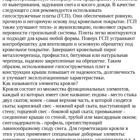
от выветривания, задувания снега и косого дождя. В качестве
следующего слоя рекомендуется использовать
гипсостружечные плиты (ГСП). Они обеспечивают ровную,
прочную и негорючую основу под кровельное покрытие. ГСП
также улучшают тепло- и звукоизоляцию, позволяют скрыть
неровности стропильной системы. Плиты легко монтируются
и подходят для крыш любой формы. Поверх ГСП устраивают
контробрешетку для вентиляции и основную обрешетку под
кровельное покрытие. Завершают кровельный пирог
металлочерепица, профнастил, битумная или натуральная
черепица, надежно закрепленные на обрешетке. Таким
образом, использование гипсостружечных плит в
конструкции крыши повышает ее надежность, долговечность
и улучшает эксплуатационные характеристики.
Как называются элементы кровли?
Кровля состоит из множества функциональных элементов,
каждый из которых имеет свое название: ендова - место стыка
двух скатов; конек - самая верхняя часть, в которой сходятся
скаты; карнизный свес - нижний край ската, выступающий за
стену; торцевой свес - боковой край ската; примыкание -
соединение крыши со стеной, трубой или мансардным окном;
снегозадержатель - профиль, препятствующий
лавинообразному сходу снега. Для герметизации кровли в
этих узлах применяют специальные доборные элементы:
коньковые, карнизные и ветровые планки, уплотнители и т. д.