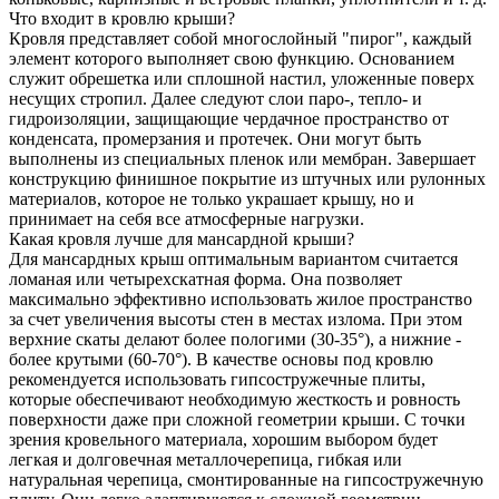
Что входит в кровлю крыши?
Кровля представляет собой многослойный "пирог", каждый
элемент которого выполняет свою функцию. Основанием
служит обрешетка или сплошной настил, уложенные поверх
несущих стропил. Далее следуют слои паро-, тепло- и
гидроизоляции, защищающие чердачное пространство от
конденсата, промерзания и протечек. Они могут быть
выполнены из специальных пленок или мембран. Завершает
конструкцию финишное покрытие из штучных или рулонных
материалов, которое не только украшает крышу, но и
принимает на себя все атмосферные нагрузки.
Какая кровля лучше для мансардной крыши?
Для мансардных крыш оптимальным вариантом считается
ломаная или четырехскатная форма. Она позволяет
максимально эффективно использовать жилое пространство
за счет увеличения высоты стен в местах излома. При этом
верхние скаты делают более пологими (30-35°), а нижние -
более крутыми (60-70°). В качестве основы под кровлю
рекомендуется использовать гипсостружечные плиты,
которые обеспечивают необходимую жесткость и ровность
поверхности даже при сложной геометрии крыши. С точки
зрения кровельного материала, хорошим выбором будет
легкая и долговечная металлочерепица, гибкая или
натуральная черепица, смонтированные на гипсостружечную