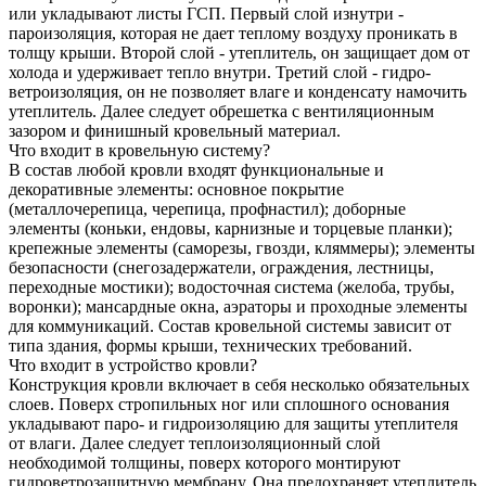
или укладывают листы ГСП. Первый слой изнутри -
пароизоляция, которая не дает теплому воздуху проникать в
толщу крыши. Второй слой - утеплитель, он защищает дом от
холода и удерживает тепло внутри. Третий слой - гидро-
ветроизоляция, он не позволяет влаге и конденсату намочить
утеплитель. Далее следует обрешетка с вентиляционным
зазором и финишный кровельный материал.
Что входит в кровельную систему?
В состав любой кровли входят функциональные и
декоративные элементы: основное покрытие
(металлочерепица, черепица, профнастил); доборные
элементы (коньки, ендовы, карнизные и торцевые планки);
крепежные элементы (саморезы, гвозди, кляммеры); элементы
безопасности (снегозадержатели, ограждения, лестницы,
переходные мостики); водосточная система (желоба, трубы,
воронки); мансардные окна, аэраторы и проходные элементы
для коммуникаций. Состав кровельной системы зависит от
типа здания, формы крыши, технических требований.
Что входит в устройство кровли?
Конструкция кровли включает в себя несколько обязательных
слоев. Поверх стропильных ног или сплошного основания
укладывают паро- и гидроизоляцию для защиты утеплителя
от влаги. Далее следует теплоизоляционный слой
необходимой толщины, поверх которого монтируют
гидроветрозащитную мембрану. Она предохраняет утеплитель