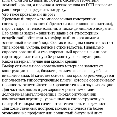
плиту. Они легко адаптируются к сложной геометрии
ломаной крыши, а прочная и легкая основа из ГСП позволит
равномерно распределить нагрузку.
Что такое кровельный пирог?
Кровельный пирог - это многослойная конструкция,
состоящая из основания (обрешетки или сплошного настила),
паро-, гидро- и теплоизоляции, а также финишного покрытия.
Его главная задача - защитить здание от атмосферных
воздействий, обеспечить комфортный микроклимат и
эстетичный внешний вид. Состав и толщина слоев зависят от
типа кровли, уклона, региона строительства. Правильно
спроектированный и смонтированный кровельный пирог
гарантирует длительную безремонтную эксплуатацию.
Какой материал лучше для кровли крыши?
Выбор оптимального кровельного материала зависит от
конструкции крыши, бюджета, желаемого срока службы и
внешнего вида. В качестве основы под кровлю рекомендуется
использовать гипсостружечные плиты, которые обеспечивают
прочность, огнестойкость и хорошую тепло- и звукоизоляцию.
Для частных домов и дач хорошим решением станет
долговечная металлочерепица, гибкая битумная или
композитная черепица, уложенные на гипсостружечную
плиту. Эти покрытия сочетают эстетичность и надежность.
Для хозяйственных построек можно использовать более
экономичные профлист или волнистый битумный лист