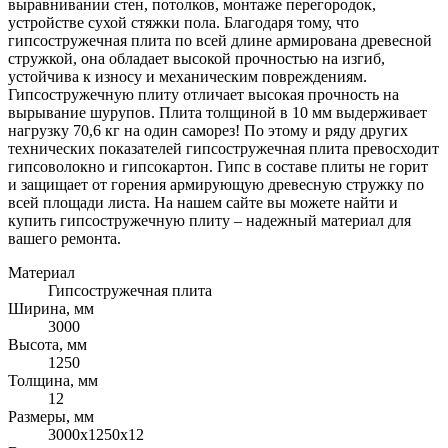
выравнивании стен, потолков, монтаже перегородок,
устройстве сухой стяжки пола. Благодаря тому, что
гипсостружечная плита по всей длине армирована древесной
стружкой, она обладает высокой прочностью на изгиб,
устойчива к износу и механическим повреждениям.
Гипсостружечную плиту отличает высокая прочность на
вырывание шурупов. Плита толщиной в 10 мм выдерживает
нагрузку 70,6 кг на один саморез! По этому и ряду других
технических показателей гипсостружечная плита превосходит
гипсоволокно и гипсокартон. Гипс в составе плиты не горит
и защищает от горения армирующую древесную стружку по
всей площади листа. На нашем сайте вы можете найти и
купить гипсостружечную плиту – надежный материал для
вашего ремонта.
Материал
Гипсостружечная плита
Ширина, мм
3000
Высота, мм
1250
Толщина, мм
12
Размеры, мм
3000х1250х12