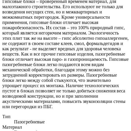
Гипсовые блоки – проверенный временем материал, для
малоэтажного строительства. Его используют не только для
возведения несущих стен, но и межквартирных и
межкомнатных перегородок. Кроме универсальности
применения, гипсовые блоки отличает высокая
пожаробезопасность. Их состав – это 100% природный гипс,
который является негорючим материалом. Экологичность
этих плит так же на высоте – гипс абсолютно гипоаллергенен,
не содержит в своем составе клеев, смол, формальдегидов и
как результат - не выделяет вредных для здоровья человека
веществ. Как и все прочие гипсовые изделия, пазогребневые
блоки отличает высокая паро- и газопроницаемость. Гипсовые
пазогребневые блоки легко поддаются всем видам
механической обработки, благодаря этому можно без
затруднений корректировать их размеры. Пазогребневые
блоки легко между собой стыкуются, что значительно
упрощает процесс их монтажа. Наличие технологических
пустот в блоках позволяет не только добиться снижения веса
возводимой конструкции, но и при заполнении
акустическими материалами, повысить звукоизоляции стены
или перегородки из ПБГ.
Тип
Пазогребневые
Материал