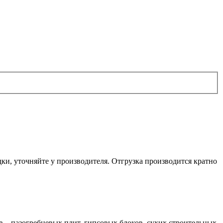
ки, уточняйте у производителя. Отгрузка производится кратно
в – пазогребневых плит, гипсовых блоков, сухих строительных