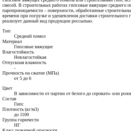
смесей. В строительных работах гипсовые вяжущие среднего п
паропроницаемости – поверхности, обработанные строительным
времени при погрузке и удешевления доставки строительного
реализует данный вид продукции россыпью.
Тип
Средний помол
Материал
Гипсовые вяжущие
Влагостойкость
Невлагостойкая
Отпускная влажность
-
Прочность на сжатие (МПа)
от 5 до 6
Цвет
В зависимости от партии от белого до серовато- или розо
Состав
Гипс
Плотность (кг/м3)
до 1100
Группа горючести
НГ
Класс пожарной опасности