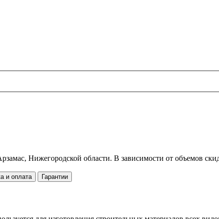
рзамас, Нижегородской области. В зависимости от объемов скид
а и оплата
Гарантии
ользуется для изготовления строительных материалов всех видо