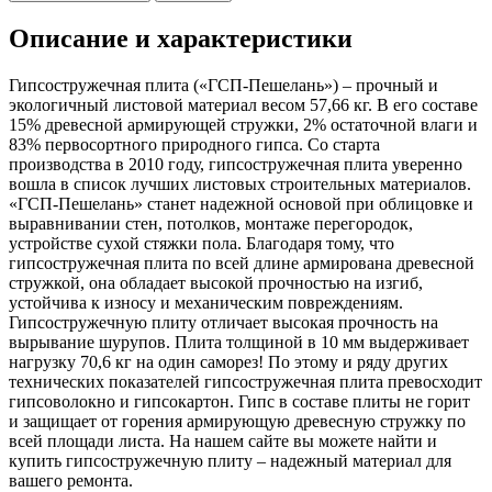
Описание и характеристики
Гипсостружечная плита («ГСП-Пешелань») – прочный и
экологичный листовой материал весом 57,66 кг. В его составе
15% древесной армирующей стружки, 2% остаточной влаги и
83% первосортного природного гипса. Со старта
производства в 2010 году, гипсостружечная плита уверенно
вошла в список лучших листовых строительных материалов.
«ГСП-Пешелань» станет надежной основой при облицовке и
выравнивании стен, потолков, монтаже перегородок,
устройстве сухой стяжки пола. Благодаря тому, что
гипсостружечная плита по всей длине армирована древесной
стружкой, она обладает высокой прочностью на изгиб,
устойчива к износу и механическим повреждениям.
Гипсостружечную плиту отличает высокая прочность на
вырывание шурупов. Плита толщиной в 10 мм выдерживает
нагрузку 70,6 кг на один саморез! По этому и ряду других
технических показателей гипсостружечная плита превосходит
гипсоволокно и гипсокартон. Гипс в составе плиты не горит
и защищает от горения армирующую древесную стружку по
всей площади листа. На нашем сайте вы можете найти и
купить гипсостружечную плиту – надежный материал для
вашего ремонта.