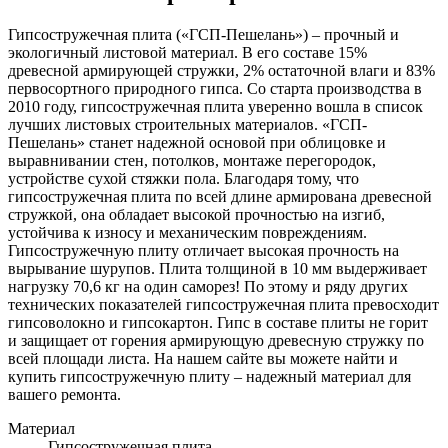
Гипсостружечная плита («ГСП-Пешелань») – прочный и
экологичный листовой материал. В его составе 15%
древесной армирующей стружки, 2% остаточной влаги и 83%
первосортного природного гипса. Со старта производства в
2010 году, гипсостружечная плита уверенно вошла в список
лучших листовых строительных материалов. «ГСП-
Пешелань» станет надежной основой при облицовке и
выравнивании стен, потолков, монтаже перегородок,
устройстве сухой стяжки пола. Благодаря тому, что
гипсостружечная плита по всей длине армирована древесной
стружкой, она обладает высокой прочностью на изгиб,
устойчива к износу и механическим повреждениям.
Гипсостружечную плиту отличает высокая прочность на
вырывание шурупов. Плита толщиной в 10 мм выдерживает
нагрузку 70,6 кг на один саморез! По этому и ряду других
технических показателей гипсостружечная плита превосходит
гипсоволокно и гипсокартон. Гипс в составе плиты не горит
и защищает от горения армирующую древесную стружку по
всей площади листа. На нашем сайте вы можете найти и
купить гипсостружечную плиту – надежный материал для
вашего ремонта.
Материал
Гипсостружечная плита