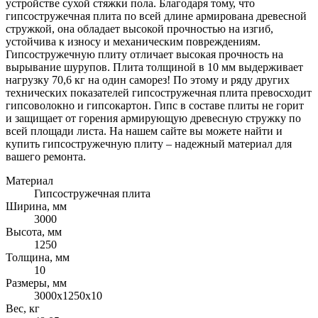
устройстве сухой стяжки пола. Благодаря тому, что
гипсостружечная плита по всей длине армирована древесной
стружкой, она обладает высокой прочностью на изгиб,
устойчива к износу и механическим повреждениям.
Гипсостружечную плиту отличает высокая прочность на
вырывание шурупов. Плита толщиной в 10 мм выдерживает
нагрузку 70,6 кг на один саморез! По этому и ряду других
технических показателей гипсостружечная плита превосходит
гипсоволокно и гипсокартон. Гипс в составе плиты не горит
и защищает от горения армирующую древесную стружку по
всей площади листа. На нашем сайте вы можете найти и
купить гипсостружечную плиту – надежный материал для
вашего ремонта.
Материал
Гипсостружечная плита
Ширина, мм
3000
Высота, мм
1250
Толщина, мм
10
Размеры, мм
3000х1250х10
Вес, кг