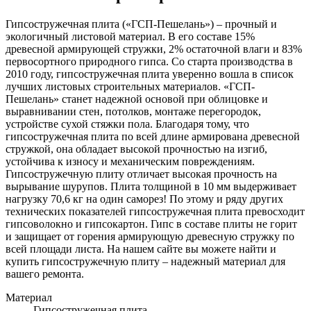
Гипсостружечная плита («ГСП-Пешелань») – прочный и
экологичный листовой материал. В его составе 15%
древесной армирующей стружки, 2% остаточной влаги и 83%
первосортного природного гипса. Со старта производства в
2010 году, гипсостружечная плита уверенно вошла в список
лучших листовых строительных материалов. «ГСП-
Пешелань» станет надежной основой при облицовке и
выравнивании стен, потолков, монтаже перегородок,
устройстве сухой стяжки пола. Благодаря тому, что
гипсостружечная плита по всей длине армирована древесной
стружкой, она обладает высокой прочностью на изгиб,
устойчива к износу и механическим повреждениям.
Гипсостружечную плиту отличает высокая прочность на
вырывание шурупов. Плита толщиной в 10 мм выдерживает
нагрузку 70,6 кг на один саморез! По этому и ряду других
технических показателей гипсостружечная плита превосходит
гипсоволокно и гипсокартон. Гипс в составе плиты не горит
и защищает от горения армирующую древесную стружку по
всей площади листа. На нашем сайте вы можете найти и
купить гипсостружечную плиту – надежный материал для
вашего ремонта.
Материал
Гипсостружечная плита