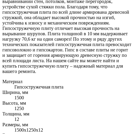
выравнивании стен, потолков, монтаже перегородок,
устройстве сухой стяжки пола. Благодаря тому, что
гипсостружечная плита по всей длине армирована древесной
стружкой, она обладает высокой прочностью на изгиб,
устойчива к износу и механическим повреждениям.
Гипсостружечную плиту отличает высокая прочность на
вырывание шурупов. Плита толщиной в 10 мм выдерживает
нагрузку 70,6 кг на один саморез! По этому и ряду других
технических показателей гипсостружечная плита превосходит
гипсоволокно и гипсокартон. Гипс в составе плиты не горит
и защищает от горения армирующую древесную стружку по
всей площади листа. На нашем сайте вы можете найти и
купить гипсостружечную плиту – надежный материал для
вашего ремонта.
Материал
Гипсостружечная плита
Ширина, мм
1500
Высота, мм
1250
Толщина, мм
12
Размеры, мм
1500х1250х12