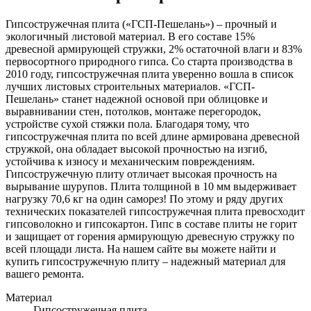
Гипсостружечная плита («ГСП-Пешелань») – прочный и
экологичный листовой материал. В его составе 15%
древесной армирующей стружки, 2% остаточной влаги и 83%
первосортного природного гипса. Со старта производства в
2010 году, гипсостружечная плита уверенно вошла в список
лучших листовых строительных материалов. «ГСП-
Пешелань» станет надежной основой при облицовке и
выравнивании стен, потолков, монтаже перегородок,
устройстве сухой стяжки пола. Благодаря тому, что
гипсостружечная плита по всей длине армирована древесной
стружкой, она обладает высокой прочностью на изгиб,
устойчива к износу и механическим повреждениям.
Гипсостружечную плиту отличает высокая прочность на
вырывание шурупов. Плита толщиной в 10 мм выдерживает
нагрузку 70,6 кг на один саморез! По этому и ряду других
технических показателей гипсостружечная плита превосходит
гипсоволокно и гипсокартон. Гипс в составе плиты не горит
и защищает от горения армирующую древесную стружку по
всей площади листа. На нашем сайте вы можете найти и
купить гипсостружечную плиту – надежный материал для
вашего ремонта.
Материал
Гипсостружечная плита