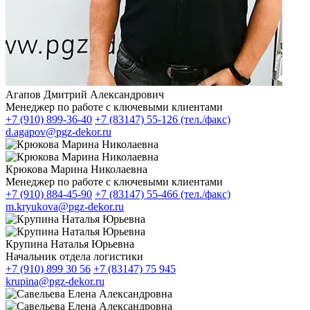
Агапов Дмитрий Александрович
Менеджер по работе с ключевыми клиентами
+7 (910) 899-36-40
+7 (83147) 55-126 (тел./факс)
d.agapov@pgz-dekor.ru
Крюкова Марина Николаевна
Менеджер по работе с ключевыми клиентами
+7 (910) 884-45-90
+7 (83147) 55-466 (тел./факс)
m.kryukova@pgz-dekor.ru
Крупина Наталья Юрьевна
Начальник отдела логистики
+7 (910) 899 30 56
+7 (83147) 75 945
krupina@pgz-dekor.ru