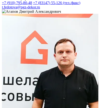
+7 (910) 795-80-48
+7 (83147) 55-126 (тел./факс)
t.fedotova@pgz-dekor.ru