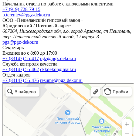
Начальник отдела по работе с ключевыми клиентами
+7 (919) 728-79-15
p.terentev@pgz-dekor.ru
ООО «Пешеланский гипсовый завод»
Юридический / Почтовый адрес:
607264, Нижегородская обл, г.о. город Арзамас, сп Пешелань,
тер. Пешеланский гипсовый завод, 1 / корпус 3
pgz@pgz-dekor.ru
Секретарь
Ежедневно с 8:00 до 17:00
+7 (83147) 55-417
pgz@pgz-dekor.ru
Служба контроля качества
+7 (83147) 55-462
ckkdekor@mail.ru
Отдел кадров
+7 (83147) 55-476
resume@pgz-dekor.ru
Яндекс Карты
Сельский посёлок Пешелань — Яндекс Карты