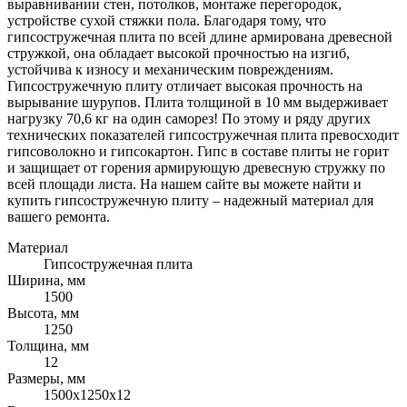
выравнивании стен, потолков, монтаже перегородок,
устройстве сухой стяжки пола. Благодаря тому, что
гипсостружечная плита по всей длине армирована древесной
стружкой, она обладает высокой прочностью на изгиб,
устойчива к износу и механическим повреждениям.
Гипсостружечную плиту отличает высокая прочность на
вырывание шурупов. Плита толщиной в 10 мм выдерживает
нагрузку 70,6 кг на один саморез! По этому и ряду других
технических показателей гипсостружечная плита превосходит
гипсоволокно и гипсокартон. Гипс в составе плиты не горит
и защищает от горения армирующую древесную стружку по
всей площади листа. На нашем сайте вы можете найти и
купить гипсостружечную плиту – надежный материал для
вашего ремонта.
Материал
Гипсостружечная плита
Ширина, мм
1500
Высота, мм
1250
Толщина, мм
12
Размеры, мм
1500х1250х12