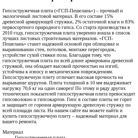
Гипсостружечная плита («ГСП-Пешелань») – прочный и
экологичный листовой материал. В его составе 15%
древесной армирующей стружки, 2% остаточной влаги и 83%
первосортного природного гипса. Со старта производства в
2010 году, гипсостружечная плита уверенно вошла в список
лучших листовых строительных материалов. «ГСП-
Пешелань» станет надежной основой при облицовке и
выравнивании стен, потолков, монтаже перегородок,
устройстве сухой стяжки пола. Благодаря тому, что
гипсостружечная плита по всей длине армирована древесной
стружкой, она обладает высокой прочностью на изгиб,
устойчива к износу и механическим повреждениям.
Гипсостружечную плиту отличает высокая прочность на
вырывание шурупов. Плита толщиной в 10 мм выдерживает
нагрузку 70,6 кг на один саморез! По этому и ряду других
технических показателей гипсостружечная плита превосходит
гипсоволокно и гипсокартон. Гипс в составе плиты не горит
и защищает от горения армирующую древесную стружку по
всей площади листа. На нашем сайте вы можете найти и
купить гипсостружечную плиту – надежный материал для
вашего ремонта.
Материал
Гипсостружечная плита