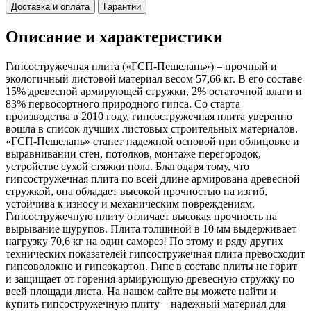
Доставка и оплата
Гарантии
Описание и характеристики
Гипсостружечная плита («ГСП-Пешелань») – прочный и
экологичный листовой материал весом 57,66 кг. В его составе
15% древесной армирующей стружки, 2% остаточной влаги и
83% первосортного природного гипса. Со старта
производства в 2010 году, гипсостружечная плита уверенно
вошла в список лучших листовых строительных материалов.
«ГСП-Пешелань» станет надежной основой при облицовке и
выравнивании стен, потолков, монтаже перегородок,
устройстве сухой стяжки пола. Благодаря тому, что
гипсостружечная плита по всей длине армирована древесной
стружкой, она обладает высокой прочностью на изгиб,
устойчива к износу и механическим повреждениям.
Гипсостружечную плиту отличает высокая прочность на
вырывание шурупов. Плита толщиной в 10 мм выдерживает
нагрузку 70,6 кг на один саморез! По этому и ряду других
технических показателей гипсостружечная плита превосходит
гипсоволокно и гипсокартон. Гипс в составе плиты не горит
и защищает от горения армирующую древесную стружку по
всей площади листа. На нашем сайте вы можете найти и
купить гипсостружечную плиту – надежный материал для