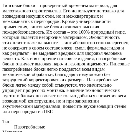
Гипсовые блоки – проверенный временем материал, для
малоэтажного строительства. Его используют не только для
возведения несущих стен, но и межквартирных и
межкомнатных перегородок. Кроме универсальности
применения, гипсовые блоки отличает высокая
пожаробезопасность. Их состав – это 100% природный гипс,
который является негорючим материалом. Экологичность
этих плит так же на высоте – гипс абсолютно гипоаллергенен,
не содержит в своем составе клеев, смол, формальдегидов и
как результат - не выделяет вредных для здоровья человека
веществ. Как и все прочие гипсовые изделия, пазогребневые
блоки отличает высокая паро- и газопроницаемость. Гипсовые
пазогребневые блоки легко поддаются всем видам
механической обработки, благодаря этому можно без
затруднений корректировать их размеры. Пазогребневые
блоки легко между собой стыкуются, что значительно
упрощает процесс их монтажа. Наличие технологических
пустот в блоках позволяет не только добиться снижения веса
возводимой конструкции, но и при заполнении
акустическими материалами, повысить звукоизоляции стены
или перегородки из ПБГ.
Тип
Пазогребневые