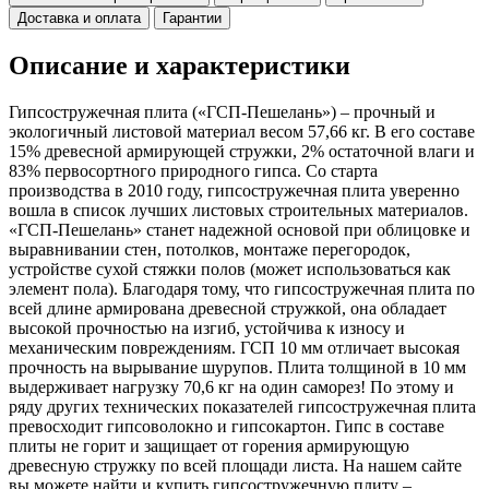
Доставка и оплата
Гарантии
Описание и характеристики
Гипсостружечная плита («ГСП-Пешелань») – прочный и
экологичный листовой материал весом 57,66 кг. В его составе
15% древесной армирующей стружки, 2% остаточной влаги и
83% первосортного природного гипса. Со старта
производства в 2010 году, гипсостружечная плита уверенно
вошла в список лучших листовых строительных материалов.
«ГСП-Пешелань» станет надежной основой при облицовке и
выравнивании стен, потолков, монтаже перегородок,
устройстве сухой стяжки полов (может использоваться как
элемент пола). Благодаря тому, что гипсостружечная плита по
всей длине армирована древесной стружкой, она обладает
высокой прочностью на изгиб, устойчива к износу и
механическим повреждениям. ГСП 10 мм отличает высокая
прочность на вырывание шурупов. Плита толщиной в 10 мм
выдерживает нагрузку 70,6 кг на один саморез! По этому и
ряду других технических показателей гипсостружечная плита
превосходит гипсоволокно и гипсокартон. Гипс в составе
плиты не горит и защищает от горения армирующую
древесную стружку по всей площади листа. На нашем сайте
вы можете найти и купить гипсостружечную плиту –