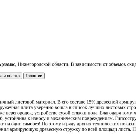
рзамас, Нижегородской области. В зависимости от объемов скид
а и оплата
Гарантии
ичный листовой материал. В его составе 15% древесной армиру
остружечная плита уверенно вошла в список лучших листовых с
е перегородок, устройстве сухой стяжки пола. Благодаря тому, 
иб, устойчива к износу и механическим повреждениям. Гипсост
г на один саморез! По этому и ряду других технических показа
орения армирующую древесную стружку по всей площади листа. 