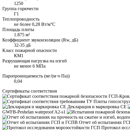
1250
Группа горючести
Г1
Теплопроводность
не более 0,28 Вт/м°С
Площадь плиты
1.875 м²
Коэффициент звукоизоляции (Rw, дБ)
32-35 дБ
Класс пожарной опасности
КМ1
Разрушающая нагрузка на изгиб
не менее 6 МПа
Паропроницаемость (мг/(м·ч·Па))
0,04
Сертификаты соответствия
Декларация и маркировка CE
GWFB-Peshelan wateproof A2-s1
Отчет об испытаниях Г
Протокол исс