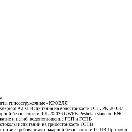
я
литы гипсостружечные - КРОВЛЯ
Испытания на водостойкость ГСП. PK-20-037
рной безопасности. PK-20-036 GWFB-Peshelan standard ENG
сжатие и изгиб, водопоглощение ГСП и ГСПВ
отоколы испытаний на грибостойкость ГСПВ
Протокол