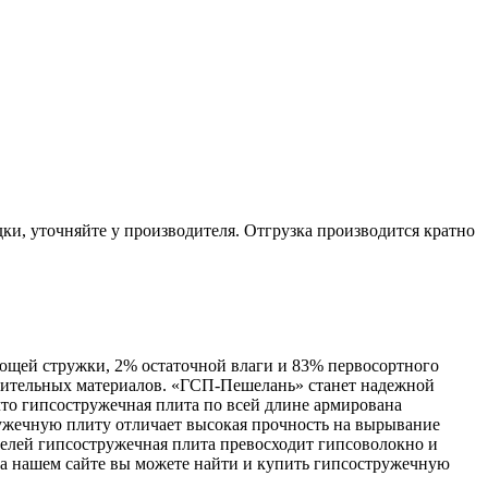
ки, уточняйте у производителя. Отгрузка производится кратно
ющей стружки, 2% остаточной влаги и 83% первосортного
троительных материалов. «ГСП-Пешелань» станет надежной
что гипсостружечная плита по всей длине армирована
ружечную плиту отличает высокая прочность на вырывание
телей гипсостружечная плита превосходит гипсоволокно и
На нашем сайте вы можете найти и купить гипсостружечную