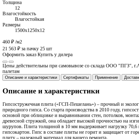
Толщина
12
Влагостойкость
Влагостойкая
Размеры
1500х1250х12
460 ₽
/м2
21 563 ₽ за пачку 25 шт
Оформить заказ
Купить у дилера
Цены действительны при самовывозе со склада ООО "ПГЗ", г.А
палетам
Описание и характеристики
Сертификаты
Применение
Доставк
Описание и характеристики
Гипсостружечная плита («ГСП-Пешелань») – прочный и эколог
природного гипса. Со старта производства в 2010 году, гипс
основой при облицовке и выравнивании стен, потолков, монтаж
древесной стружкой, она обладает высокой прочностью на изг
шурупов. Плита толщиной в 10 мм выдерживает нагрузку 70,6 к
гипсокартон. Гипс в составе плиты не горит и защищает от г
плиту – надежный материал для вашего ремонта.