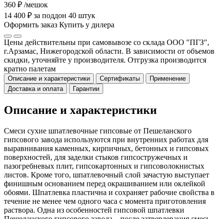
360 ₽
/мешок
14 400 ₽ за поддон 40 штук
Оформить заказ
Купить у дилера
Цены действительны при самовывозе со склада ООО "ПГЗ",
г.Арзамас, Нижегородской области. В зависимости от объемов
скидки, уточняйте у производителя. Отгрузка производится
кратно палетам
Описание и характеристики
Сертификаты
Применение
Доставка и оплата
Гарантии
Описание и характеристики
Смеси сухие шпатлевочные гипсовые от Пешеланского
гипсового завода используются при внутренних работах для
выравнивания каменных, кирпичных, бетонных и гипсовых
поверхностей, для заделки стыков гипсостружечных и
пазогребневых плит, гипсокартонных и гипсоволокнистых
листов. Кроме того, шпатлевочный слой зачастую выступает
финишным основанием перед окрашиванием или оклейкой
обоями. Шпатлевка пластична и сохраняет рабочие свойства в
течение не менее чем одного часа с момента приготовления
раствора. Одна из особенностей гипсовой шпатлевки
Пешеланского гипсового завода – после затвердевания смесь