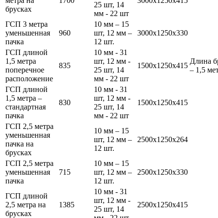
метра на
1700
3000х1250х415
25 шт, 14
брусках
мм - 22 шт
ГСП 3 метра
10 мм – 15
уменьшенная
960
шт, 12 мм –
3000х1250х330
пачка
12 шт.
ГСП длиной
10 мм - 31
1,5 метра
шт, 12 мм -
Длина б
835
1500х1250х415
поперечное
25 шт, 14
– 1,5 ме
расположение
мм - 22 шт
ГСП длиной
10 мм - 31
1,5 метра –
шт, 12 мм -
830
1500х1250х415
стандартная
25 шт, 14
пачка
мм - 22 шт
ГСП 2,5 метра
10 мм – 15
уменьшенная
шт, 12 мм –
2500х1250х264
пачка на
12 шт.
брусках
ГСП 2,5 метра
10 мм – 15
уменьшенная
715
шт, 12 мм –
2500х1250х330
пачка
12 шт.
10 мм - 31
ГСП длиной
шт, 12 мм -
2,5 метра на
1385
2500х1250х415
25 шт, 14
брусках
мм - 22 шт