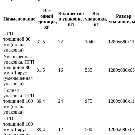
Вес
Количество
Вес
одной
Размер
Наименование
в упаковке,
упаковки,
единицы,
упаковки, 
шт
кг
кг
ПГП
толщиной 80
31,5
32
1040
1280х680х11
мм (полная
упаковка)
Уменьшенная
упаковка. ПГП
толщиной 80
31,5
16
535
1280х680х63
мм в 1 ярус
(уменьшенная
упаковка)
Полная
упаковка. ПГП
толщиной 100
39,4
24
975
1200х680х11
мм (полная
упаковка)
ПГП
толщиной 100
мм в 1 ярус
39,4
12
500
1200х680х63
(уменьшенная