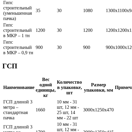
Гипс
строительный
35
30
1080
1300х1100х9
(уменьшенная
пачка)
Гипс
строительный
1200
30
1200
1200х1200х1
в МКР – 1 тн
Гипс
строительный
900
30
900
900х1000х12
в МКР – 0,9 тн
ГСП
Вес
Количество
одной
Размер
Наименование
в упаковке,
Примеч
единицы,
упаковки, мм
шт
кг
ГСП длиной 3
10 мм - 31
метра –
шт, 12 мм -
1660
3000х1250х470
стандартная
25 шт, 14
пачка
мм - 22 шт
10 мм - 31
ГСП длиной 3
шт, 12 мм -