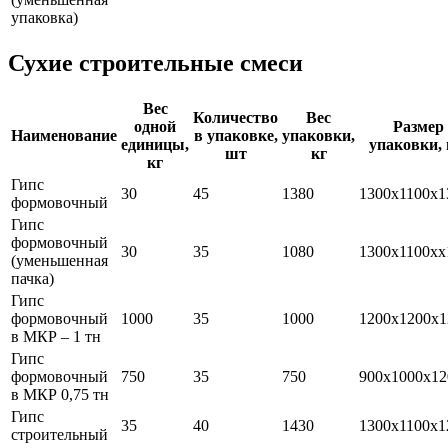
упаковка)
Сухие строительные смеси
Вес
Количество
Вес
одной
Размер
Наименование
в упаковке,
упаковки,
единицы,
упаковки,
шт
кг
кг
Гипс
30
45
1380
1300х1100х1
формовочный
Гипс
формовочный
30
35
1080
1300х1100хх
(уменьшенная
пачка)
Гипс
формовочный
1000
35
1000
1200х1200х1
в МКР – 1 тн
Гипс
формовочный
750
35
750
900х1000х12
в МКР 0,75 тн
Гипс
35
40
1430
1300х1100х1
строительный