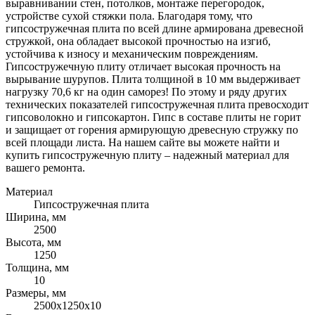
выравнивании стен, потолков, монтаже перегородок,
устройстве сухой стяжки пола. Благодаря тому, что
гипсостружечная плита по всей длине армирована древесной
стружкой, она обладает высокой прочностью на изгиб,
устойчива к износу и механическим повреждениям.
Гипсостружечную плиту отличает высокая прочность на
вырывание шурупов. Плита толщиной в 10 мм выдерживает
нагрузку 70,6 кг на один саморез! По этому и ряду других
технических показателей гипсостружечная плита превосходит
гипсоволокно и гипсокартон. Гипс в составе плиты не горит
и защищает от горения армирующую древесную стружку по
всей площади листа. На нашем сайте вы можете найти и
купить гипсостружечную плиту – надежный материал для
вашего ремонта.
Материал
Гипсостружечная плита
Ширина, мм
2500
Высота, мм
1250
Толщина, мм
10
Размеры, мм
2500х1250х10