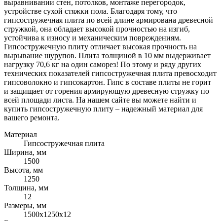
выравнивании стен, потолков, монтаже перегородок,
устройстве сухой стяжки пола. Благодаря тому, что
гипсостружечная плита по всей длине армирована древесной
стружкой, она обладает высокой прочностью на изгиб,
устойчива к износу и механическим повреждениям.
Гипсостружечную плиту отличает высокая прочность на
вырывание шурупов. Плита толщиной в 10 мм выдерживает
нагрузку 70,6 кг на один саморез! По этому и ряду других
технических показателей гипсостружечная плита превосходит
гипсоволокно и гипсокартон. Гипс в составе плиты не горит
и защищает от горения армирующую древесную стружку по
всей площади листа. На нашем сайте вы можете найти и
купить гипсостружечную плиту – надежный материал для
вашего ремонта.
Материал
Гипсостружечная плита
Ширина, мм
1500
Высота, мм
1250
Толщина, мм
12
Размеры, мм
1500х1250х12