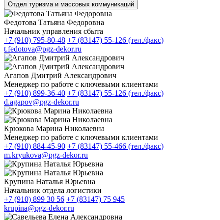
Отдел туризма и массовых коммуникаций
Федотова Татьяна Федоровна
Начальник управления сбыта
+7 (910) 795-80-48
+7 (83147) 55-126 (тел./факс)
t.fedotova@pgz-dekor.ru
Агапов Дмитрий Александрович
Менеджер по работе с ключевыми клиентами
+7 (910) 899-36-40
+7 (83147) 55-126 (тел./факс)
d.agapov@pgz-dekor.ru
Крюкова Марина Николаевна
Менеджер по работе с ключевыми клиентами
+7 (910) 884-45-90
+7 (83147) 55-466 (тел./факс)
m.kryukova@pgz-dekor.ru
Крупина Наталья Юрьевна
Начальник отдела логистики
+7 (910) 899 30 56
+7 (83147) 75 945
krupina@pgz-dekor.ru