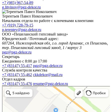
+7 (985) 967-54-89
g.litvinov@pgz-dekor.ru
Терентьев Павел Николаевич
Начальник отдела по работе с ключевыми клиентами
+7 (919) 728-79-15
p.terentev@pgz-dekor.ru
ООО «Пешеланский гипсовый завод»
Юридический / Почтовый адрес:
607264, Нижегородская обл, г.о. город Арзамас, сп Пешелань,
тер. Пешеланский гипсовый завод, 1 / корпус 3
pgz@pgz-dekor.ru
Секретарь
Ежедневно с 8:00 до 17:00
+7 (83147) 55-417
pgz@pgz-dekor.ru
Служба контроля качества
+7 (83147) 55-462
ckkdekor@mail.ru
Отдел кадров
+7 (83147) 55-476
resume@pgz-dekor.ru
Яндекс Карты
Сельский посёлок Пешелань — Яндекс Карты