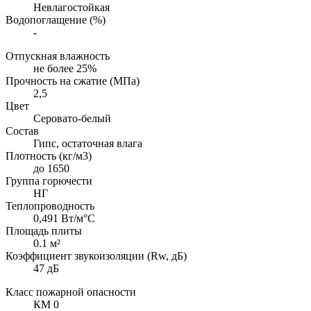
Невлагостойкая
Водопоглащение (%)
-
Отпускная влажность
не более 25%
Прочность на сжатие (МПа)
2,5
Цвет
Серовато-белый
Состав
Гипс, остаточная влага
Плотность (кг/м3)
до 1650
Группа горючести
НГ
Теплопроводность
0,491 Вт/м°С
Площадь плиты
0.1 м²
Коэффициент звукоизоляции (Rw, дБ)
47 дБ
Класс пожарной опасности
КМ 0