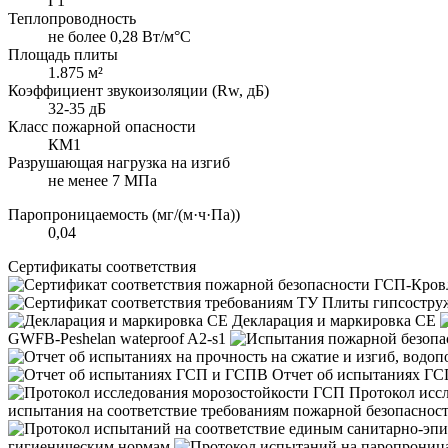
Г1
Теплопроводность
не более 0,28 Вт/м°С
Площадь плиты
1.875 м²
Коэффициент звукоизоляции (Rw, дБ)
32-35 дБ
Класс пожарной опасности
КМ1
Разрушающая нагрузка на изгиб
не менее 7 МПа
Паропроницаемость (мг/(м·ч·Па))
0,04
Сертификаты соответствия
Декларация и маркировка CE
GWFB-Peshelan wateproof A2-s1
Отчет об испытаниях Г
Протокол исс
испытания на соответствие требованиям пожарной безопасно
гигиеническим нормам