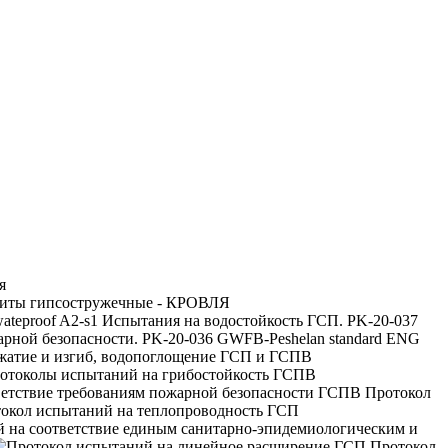
я
литы гипсостружечные - КРОВЛЯ
Испытания на водостойкость ГСП. PK-20-037
рной безопасности. PK-20-036 GWFB-Peshelan standard ENG
сжатие и изгиб, водопоглощение ГСП и ГСПВ
отоколы испытаний на грибостойкость ГСПВ
Протокол
окол испытаний на теплопроводность ГСП
̆ на соответствие единым санитарно-эпидемиологическим и
Протокол