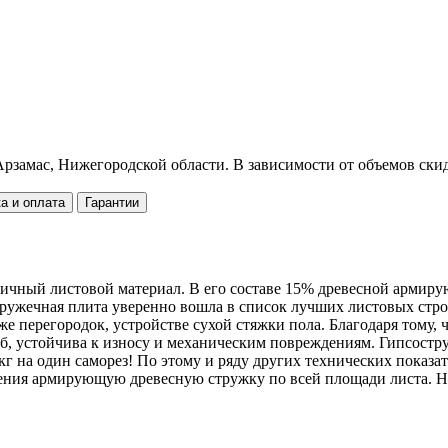
рзамас, Нижегородской области. В зависимости от объемов скид
а и оплата
Гарантии
ичный листовой материал. В его составе 15% древесной армиру
остружечная плита уверенно вошла в список лучших листовых с
е перегородок, устройстве сухой стяжки пола. Благодаря тому, 
иб, устойчива к износу и механическим повреждениям. Гипсост
г на один саморез! По этому и ряду других технических показа
орения армирующую древесную стружку по всей площади листа. 