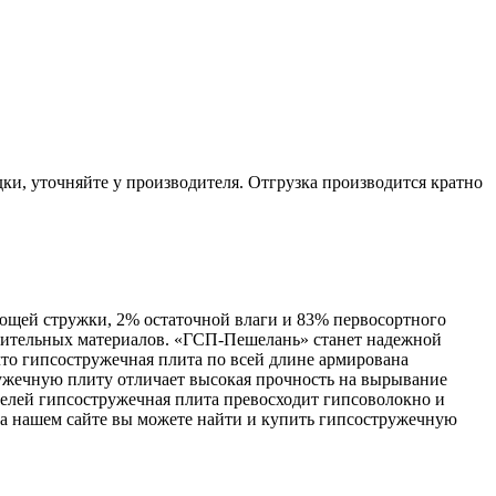
ки, уточняйте у производителя. Отгрузка производится кратно
ющей стружки, 2% остаточной влаги и 83% первосортного
троительных материалов. «ГСП-Пешелань» станет надежной
что гипсостружечная плита по всей длине армирована
ружечную плиту отличает высокая прочность на вырывание
телей гипсостружечная плита превосходит гипсоволокно и
На нашем сайте вы можете найти и купить гипсостружечную