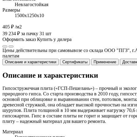
Невлагостойкая
Размеры
1500х1250х10
405 ₽
/м2
39 234 ₽ за пачку 31 шт
Оформить заказ
Купить у дилера
Цены действительны при самовывозе со склада ООО "ПГЗ", г.А
палетам
Описание и характеристики
Сертификаты
Применение
Доставк
Описание и характеристики
Гипсостружечная плита («ГСП-Пешелань») – прочный и эколог
природного гипса. Со старта производства в 2010 году, гипс
основой при облицовке и выравнивании стен, потолков, монтаж
древесной стружкой, она обладает высокой прочностью на изг
шурупов. Плита толщиной в 10 мм выдерживает нагрузку 70,6 к
гипсокартон. Гипс в составе плиты не горит и защищает от г
плиту – надежный материал для вашего ремонта.
Материал