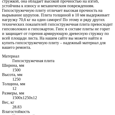
стружкой, она обладает высокой прочностью на изгиб,
устойчива к износу и механическим повреждениям.
Гипсостружечную плиту отличает высокая прочность на
вырывание шурупов. Плита толщиной в 10 мм выдерживает
нагрузку 70,6 кг на один саморез! По этому и ряду других
технических показателей гипсостружечная плита превосходит
гипсоволокно и гипсокартон. Гипс в составе плиты не горит
и защищает от горения армирующую древесную стружку по
всей площади листа. На нашем сайте вы можете найти и
купить гипсостружечную плиту – надежный материал для
вашего ремонта.
Материал
Гипсостружечная плита
Ширина, мм
1500
Высота, мм
1250
Толщина, мм
12
Размеры, мм
1500х1250х12
Вес, кг
28.83
Влагостойкость