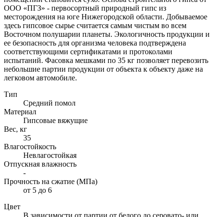
ООО «ПГЗ» - первосортный природный гипс из
месторождения на юге Нижегородской области. Добываемое
здесь гипсовое сырье считается самым чистым во всем
Восточном полушарии планеты. Экологичность продукции и
ее безопасность для организма человека подтверждена
соответствующими сертификатами и протоколами
испытаний. Фасовка мешками по 35 кг позволяет перевозить
небольшие партии продукции от объекта к объекту даже на
легковом автомобиле.
Тип
Средний помол
Материал
Гипсовые вяжущие
Вес, кг
35
Влагостойкость
Невлагостойкая
Отпускная влажность
-
Прочность на сжатие (МПа)
от 5 до 6
Цвет
В зависимости от партии от белого до серовато- или