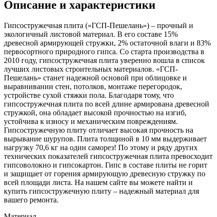
Описание и характеристики
Гипсостружечная плита («ГСП-Пешелань») – прочный и
экологичный листовой материал. В его составе 15%
древесной армирующей стружки, 2% остаточной влаги и 83%
первосортного природного гипса. Со старта производства в
2010 году, гипсостружечная плита уверенно вошла в список
лучших листовых строительных материалов. «ГСП-
Пешелань» станет надежной основой при облицовке и
выравнивании стен, потолков, монтаже перегородок,
устройстве сухой стяжки пола. Благодаря тому, что
гипсостружечная плита по всей длине армирована древесной
стружкой, она обладает высокой прочностью на изгиб,
устойчива к износу и механическим повреждениям.
Гипсостружечную плиту отличает высокая прочность на
вырывание шурупов. Плита толщиной в 10 мм выдерживает
нагрузку 70,6 кг на один саморез! По этому и ряду других
технических показателей гипсостружечная плита превосходит
гипсоволокно и гипсокартон. Гипс в составе плиты не горит
и защищает от горения армирующую древесную стружку по
всей площади листа. На нашем сайте вы можете найти и
купить гипсостружечную плиту – надежный материал для
вашего ремонта.
Материал