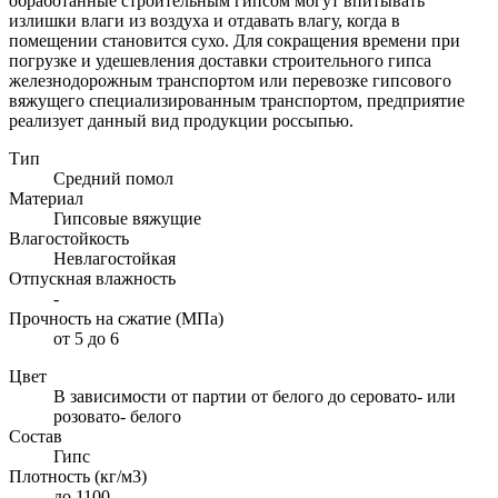
обработанные строительным гипсом могут впитывать
излишки влаги из воздуха и отдавать влагу, когда в
помещении становится сухо. Для сокращения времени при
погрузке и удешевления доставки строительного гипса
железнодорожным транспортом или перевозке гипсового
вяжущего специализированным транспортом, предприятие
реализует данный вид продукции россыпью.
Тип
Средний помол
Материал
Гипсовые вяжущие
Влагостойкость
Невлагостойкая
Отпускная влажность
-
Прочность на сжатие (МПа)
от 5 до 6
Цвет
В зависимости от партии от белого до серовато- или
розовато- белого
Состав
Гипс
Плотность (кг/м3)
до 1100