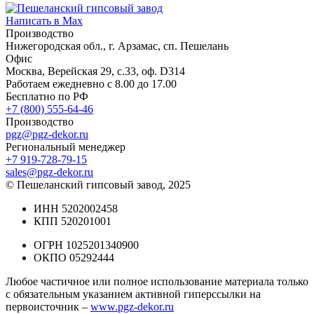
Написать в Max
Производство
Нижегородская обл., г. Арзамас, сп. Пешелань
Офис
Москва, Верейская 29, с.33, оф. D314
Работаем ежедневно с 8.00 до 17.00
Бесплатно по РФ
+7 (800) 555-64-46
Производство
pgz@pgz-dekor.ru
Региональный менеджер
+7 919-728-79-15
sales@pgz-dekor.ru
© Пешеланский гипсовый завод, 2025
ИНН 5202002458
КПП 520201001
ОГРН 1025201340900
ОКПО 05292444
Любое частичное или полное использование материала только
с обязательным указанием активной гиперссылки на
первоисточник –
www.pgz-dekor.ru