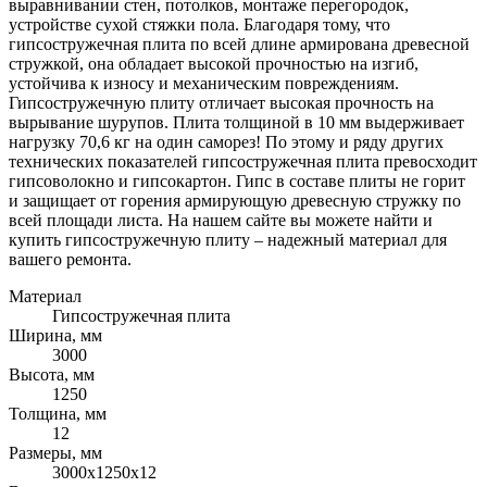
выравнивании стен, потолков, монтаже перегородок,
устройстве сухой стяжки пола. Благодаря тому, что
гипсостружечная плита по всей длине армирована древесной
стружкой, она обладает высокой прочностью на изгиб,
устойчива к износу и механическим повреждениям.
Гипсостружечную плиту отличает высокая прочность на
вырывание шурупов. Плита толщиной в 10 мм выдерживает
нагрузку 70,6 кг на один саморез! По этому и ряду других
технических показателей гипсостружечная плита превосходит
гипсоволокно и гипсокартон. Гипс в составе плиты не горит
и защищает от горения армирующую древесную стружку по
всей площади листа. На нашем сайте вы можете найти и
купить гипсостружечную плиту – надежный материал для
вашего ремонта.
Материал
Гипсостружечная плита
Ширина, мм
3000
Высота, мм
1250
Толщина, мм
12
Размеры, мм
3000х1250х12