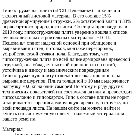
Гипсостружечная плита («ГСП-Пешелань») – прочный и
экологичный листовой материал. В его составе 15%
древесной армирующей стружки, 2% остаточной влаги и 83%
первосортного природного гипса. Со старта производства в
2010 году, гипсостружечная плита уверенно вошла в список
лучших листовых строительных материалов. «ГСП-
Пешелань» станет надежной основой при облицовке и
выравнивании стен, потолков, монтаже перегородок,
устройстве сухой стяжки пола. Благодаря тому, что
гипсостружечная плита по всей длине армирована древесной
стружкой, она обладает высокой прочностью на изгиб,
устойчива к износу и механическим повреждениям.
Гипсостружечную плиту отличает высокая прочность на
вырывание шурупов. Плита толщиной в 10 мм выдерживает
нагрузку 70,6 кг на один саморез! По этому и ряду других
технических показателей гипсостружечная плита превосходит
гипсоволокно и гипсокартон. Гипс в составе плиты не горит
и защищает от горения армирующую древесную стружку по
всей площади листа. На нашем сайте вы можете найти и
купить гипсостружечную плиту – надежный материал для
вашего ремонта.
Материал
Гипсостружечная плита