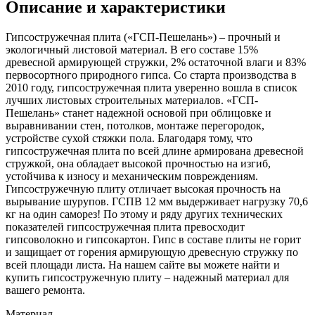
Описание и характеристики
Гипсостружечная плита («ГСП-Пешелань») – прочный и
экологичный листовой материал. В его составе 15%
древесной армирующей стружки, 2% остаточной влаги и 83%
первосортного природного гипса. Со старта производства в
2010 году, гипсостружечная плита уверенно вошла в список
лучших листовых строительных материалов. «ГСП-
Пешелань» станет надежной основой при облицовке и
выравнивании стен, потолков, монтаже перегородок,
устройстве сухой стяжки пола. Благодаря тому, что
гипсостружечная плита по всей длине армирована древесной
стружкой, она обладает высокой прочностью на изгиб,
устойчива к износу и механическим повреждениям.
Гипсостружечную плиту отличает высокая прочность на
вырывание шурупов. ГСПВ 12 мм выдерживает нагрузку 70,6
кг на один саморез! По этому и ряду других технических
показателей гипсостружечная плита превосходит
гипсоволокно и гипсокартон. Гипс в составе плиты не горит
и защищает от горения армирующую древесную стружку по
всей площади листа. На нашем сайте вы можете найти и
купить гипсостружечную плиту – надежный материал для
вашего ремонта.
Материал