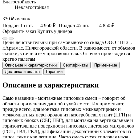
Влагостойкость
Невлагостойкая
330 ₽
/мешок
Поддон 15 шт. — 4 950 ₽ | Поддон 45 шт. — 14 850 ₽
Оформить заказ
Купить у дилера
Цены действительны при самовывозе со склада ООО "ПГЗ",
г.Арзамас, Нижегородской области. В зависимости от объемов
скидки, уточняйте у производителя. Отгрузка производится
кратно палетам
Описание и характеристики
Сертификаты
Применение
Доставка и оплата
Гарантии
Описание и характеристики
Само название - монтажные гипсовые смеси – говорит об
области применения данной сухой смеси. Их применяют,
прежде всего, для монтажа гипсовых межквартирных и
межкомнатных перегородок из пазогребневых плит (ПГП) и
гипсовых блоков (СБГ, ПБГ), для монтажа на вертикальные и
горизонтальные поверхности гипсовых листовых материалов
(ГСП, ГВЛ, ГКЛ), для фиксации декоративных элементов из
гипса, таких как лепнина. Часто смесь сухая гипсовая из-за