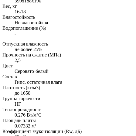
390х188х190
Вес, кг
16-18
Влагостойкость
Невлагостойкая
Водопоглащение (%)
-
Отпускная влажность
не более 25%
Прочность на сжатие (МПа)
2,5
Цвет
Серовато-белый
Состав
Гипс, остаточная влага
Плотность (кг/м3)
до 1650
Группа горючести
НГ
Теплопроводность
0,276 Вт/м°С
Площадь плиты
0.07332 м²
Коэффициент звукоизоляции (Rw, дБ)