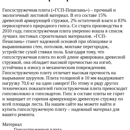
Гипсостружечная плита («ГСП-Пешелань») – прочный и
экологичный листовой материал. В его составе 15%
древесной армирующей стружки, 2% остаточной влаги и 83%
первосортного природного гипса. Со старта производства в
2010 году, гипсостружечная плита уверенно вошла в список
лучших листовых строительных материалов. «ГСП-
Пешелань» станет надежной основой при облицовке и
выравнивании стен, потолков, монтаже перегородок,
устройстве сухой стяжки пола. Благодаря тому, что
гипсостружечная плита по всей длине армирована древесной
стружкой, она обладает высокой прочностью на изгиб,
устойчива к износу и механическим повреждениям.
Гипсостружечную плиту отличает высокая прочность на
вырывание шурупов. Плита толщиной в 10 мм выдерживает
нагрузку 70,6 кг на один саморез! По этому и ряду других
технических показателей гипсостружечная плита превосходит
гипсоволокно и гипсокартон. Гипс в составе плиты не горит
и защищает от горения армирующую древесную стружку по
всей площади листа. На нашем сайте вы можете найти и
купить гипсостружечную плиту – надежный материал для
вашего ремонта.
Материал
Гипсостружечная плита