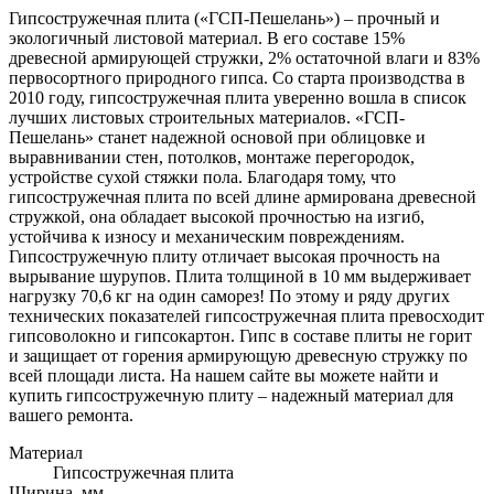
Гипсостружечная плита («ГСП-Пешелань») – прочный и
экологичный листовой материал. В его составе 15%
древесной армирующей стружки, 2% остаточной влаги и 83%
первосортного природного гипса. Со старта производства в
2010 году, гипсостружечная плита уверенно вошла в список
лучших листовых строительных материалов. «ГСП-
Пешелань» станет надежной основой при облицовке и
выравнивании стен, потолков, монтаже перегородок,
устройстве сухой стяжки пола. Благодаря тому, что
гипсостружечная плита по всей длине армирована древесной
стружкой, она обладает высокой прочностью на изгиб,
устойчива к износу и механическим повреждениям.
Гипсостружечную плиту отличает высокая прочность на
вырывание шурупов. Плита толщиной в 10 мм выдерживает
нагрузку 70,6 кг на один саморез! По этому и ряду других
технических показателей гипсостружечная плита превосходит
гипсоволокно и гипсокартон. Гипс в составе плиты не горит
и защищает от горения армирующую древесную стружку по
всей площади листа. На нашем сайте вы можете найти и
купить гипсостружечную плиту – надежный материал для
вашего ремонта.
Материал
Гипсостружечная плита
Ширина, мм