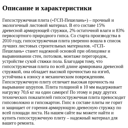
Описание и характеристики
Гипсостружечная плита («ГСП-Пешелань») – прочный и
экологичный листовой материал. В его составе 15%
древесной армирующей стружки, 2% остаточной влаги и 83%
первосортного природного гипса. Со старта производства в
2010 году, гипсостружечная плита уверенно вошла в список
лучших листовых строительных материалов. «ГСП-
Пешелань» станет надежной основой при облицовке и
выравнивании стен, потолков, монтаже перегородок,
устройстве сухой стяжки пола. Благодаря тому, что
гипсостружечная плита по всей длине армирована древесной
стружкой, она обладает высокой прочностью на изгиб,
устойчива к износу и механическим повреждениям.
Гипсостружечную плиту отличает высокая прочность на
вырывание шурупов. Плита толщиной в 10 мм выдерживает
нагрузку 70,6 кг на один саморез! По этому и ряду других
технических показателей гипсостружечная плита превосходит
гипсоволокно и гипсокартон. Гипс в составе плиты не горит
и защищает от горения армирующую древесную стружку по
всей площади листа. На нашем сайте вы можете найти и
купить гипсостружечную плиту – надежный материал для
вашего ремонта.