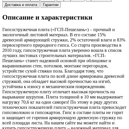
Доставка и оплата
Гарантии
Описание и характеристики
Гипсостружечная плита («ГСП-Пешелань») – прочный и
экологичный листовой материал. В его составе 15%
древесной армирующей стружки, 2% остаточной влаги и 83%
первосортного природного гипса. Со старта производства в
2010 году, гипсостружечная плита уверенно вошла в список
лучших листовых строительных материалов. «ГСП-
Пешелань» станет надежной основой при облицовке и
выравнивании стен, потолков, монтаже перегородок,
устройстве сухой стяжки пола. Благодаря тому, что
гипсостружечная плита по всей длине армирована древесной
стружкой, она обладает высокой прочностью на изгиб,
устойчива к износу и механическим повреждениям.
Гипсостружечную плиту отличает высокая прочность на
вырывание шурупов. Плита толщиной в 10 мм выдерживает
нагрузку 70,6 кг на один саморез! По этому и ряду других
технических показателей гипсостружечная плита превосходит
гипсоволокно и гипсокартон. Гипс в составе плиты не горит
и защищает от горения армирующую древесную стружку по
всей площади листа. На нашем сайте вы можете найти и
купить гипсостружечную плиту – надежный материал для