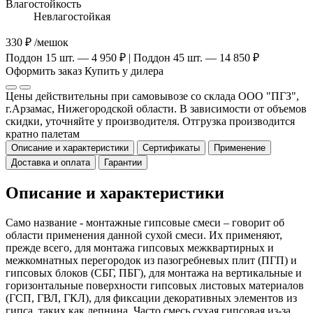
Влагостойкость
Невлагостойкая
330 ₽
/мешок
Поддон 15 шт. — 4 950 ₽ | Поддон 45 шт. — 14 850 ₽
Оформить заказ
Купить у дилера
Цены действительны при самовывозе со склада ООО "ПГЗ",
г.Арзамас, Нижегородской области. В зависимости от объемов
скидки, уточняйте у производителя. Отгрузка производится
кратно палетам
Описание и характеристики
Сертификаты
Применение
Доставка и оплата
Гарантии
Описание и характеристики
Само название - монтажные гипсовые смеси – говорит об
области применения данной сухой смеси. Их применяют,
прежде всего, для монтажа гипсовых межквартирных и
межкомнатных перегородок из пазогребневых плит (ПГП) и
гипсовых блоков (СБГ, ПБГ), для монтажа на вертикальные и
горизонтальные поверхности гипсовых листовых материалов
(ГСП, ГВЛ, ГКЛ), для фиксации декоративных элементов из
гипса, таких как лепнина. Часто смесь сухая гипсовая из-за