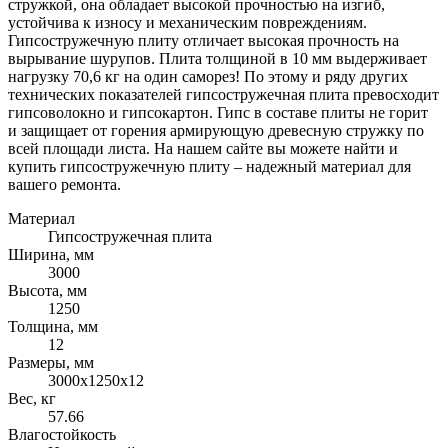
стружкой, она обладает высокой прочностью на изгиб,
устойчива к износу и механическим повреждениям.
Гипсостружечную плиту отличает высокая прочность на
вырывание шурупов. Плита толщиной в 10 мм выдерживает
нагрузку 70,6 кг на один саморез! По этому и ряду других
технических показателей гипсостружечная плита превосходит
гипсоволокно и гипсокартон. Гипс в составе плиты не горит
и защищает от горения армирующую древесную стружку по
всей площади листа. На нашем сайте вы можете найти и
купить гипсостружечную плиту – надежный материал для
вашего ремонта.
Материал
Гипсостружечная плита
Ширина, мм
3000
Высота, мм
1250
Толщина, мм
12
Размеры, мм
3000х1250х12
Вес, кг
57.66
Влагостойкость