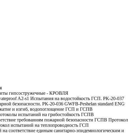
я
литы гипсостружечные - КРОВЛЯ
Испытания на водостойкость ГСП. PK-20-037
рной безопасности. PK-20-036 GWFB-Peshelan standard ENG
сжатие и изгиб, водопоглощение ГСП и ГСПВ
отоколы испытаний на грибостойкость ГСПВ
Протокол
окол испытаний на теплопроводность ГСП
̆ на соответствие единым санитарно-эпидемиологическим и