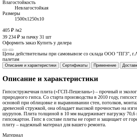
Влагостойкость
Невлагостойкая
Размеры
1500х1250х10
405 ₽
/м2
39 234 ₽ за пачку 31 шт
Оформить заказ
Купить у дилера
Цены действительны при самовывозе со склада ООО "ПГЗ", г.А
палетам
Описание и характеристики
Сертификаты
Применение
Доставк
Описание и характеристики
Гипсостружечная плита («ГСП-Пешелань») – прочный и эколог
природного гипса. Со старта производства в 2010 году, гипс
основой при облицовке и выравнивании стен, потолков, монтаж
древесной стружкой, она обладает высокой прочностью на изг
шурупов. Плита толщиной в 10 мм выдерживает нагрузку 70,6 к
гипсокартон. Гипс в составе плиты не горит и защищает от г
плиту – надежный материал для вашего ремонта.
Материал