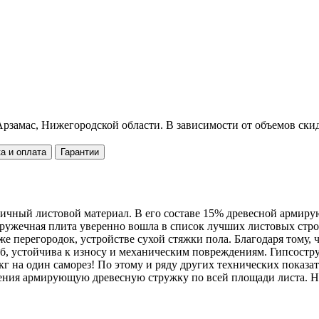
рзамас, Нижегородской области. В зависимости от объемов скид
а и оплата
Гарантии
ичный листовой материал. В его составе 15% древесной армиру
остружечная плита уверенно вошла в список лучших листовых с
е перегородок, устройстве сухой стяжки пола. Благодаря тому, 
иб, устойчива к износу и механическим повреждениям. Гипсост
г на один саморез! По этому и ряду других технических показа
орения армирующую древесную стружку по всей площади листа. 