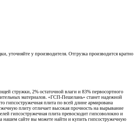
ки, уточняйте у производителя. Отгрузка производится кратно
ющей стружки, 2% остаточной влаги и 83% первосортного
троительных материалов. «ГСП-Пешелань» станет надежной
что гипсостружечная плита по всей длине армирована
ружечную плиту отличает высокая прочность на вырывание
телей гипсостружечная плита превосходит гипсоволокно и
На нашем сайте вы можете найти и купить гипсостружечную