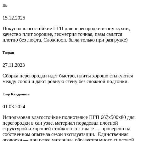
Ilia
15.12.2025
Покупал влагостойкие ПГП для перегородки взону кухни,
качество плит хорошее, геометрия точная, пазы садятся
плотно без люфта. Сложность была только при разгрузке)
Тигран
27.11.2023
Сборка перегородки идет быстро, плиты хорошо стыкуются
между собой и дают ровную стену без сложной подгонки.
Егор Кандрашов
01.03.2024
Использовал влагостойкие полнотелые ПГП 667х500х80 для
перегородки в сан узле, материал порадовал плотной
структурой и хорошей стойкостью к влаге — проверено на
собственном опыте за сезон эксплуатации. Единственная
оговорка — при резке материала образуется много гипсовой