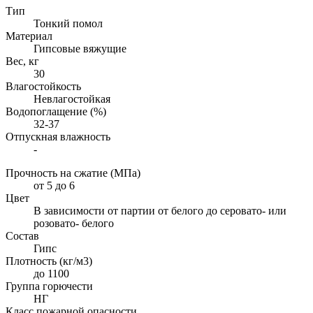
Тип
Тонкий помол
Материал
Гипсовые вяжущие
Вес, кг
30
Влагостойкость
Невлагостойкая
Водопоглащение (%)
32-37
Отпускная влажность
-
Прочность на сжатие (МПа)
от 5 до 6
Цвет
В зависимости от партии от белого до серовато- или
розовато- белого
Состав
Гипс
Плотность (кг/м3)
до 1100
Группа горючести
НГ
Класс пожарной опасности