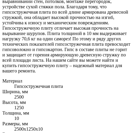
выравнивании стен, потолков, монтаже перегородок,
устройстве сухой стяжки пола. Благодаря тому, что
гипсостружечная плита по всей длине армирована древесной
стружкой, она обладает высокой прочностью на изгиб,
устойчива к износу и механическим повреждениям.
Гипсостружечную плиту отличает высокая прочность на
вырывание шурупов. Плита толщиной в 10 мм выдерживает
нагрузку 70,6 кг на один саморез! По этому и ряду других
технических показателей гипсостружечная плита превосходит
гипсоволокно и гипсокартон. Гипс в составе плиты не горит
и защищает от горения армирующую древесную стружку по
всей площади листа. На нашем сайте вы можете найти и
купить гипсостружечную плиту – надежный материал для
вашего ремонта.
Материал
Гипсостружечная плита
Ширина, мм
2500
Высота, мм
1250
Толщина, мм
10
Размеры, мм
2500х1250х10