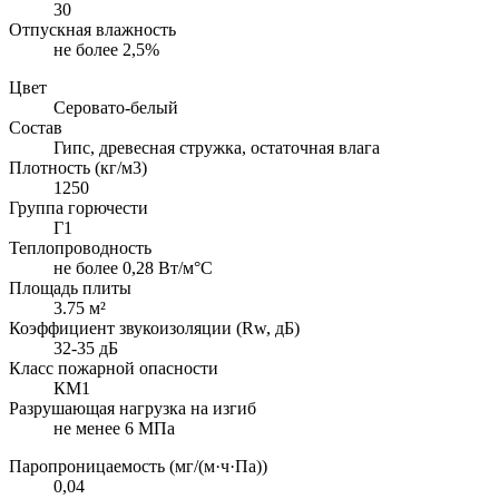
30
Отпускная влажность
не более 2,5%
Цвет
Серовато-белый
Состав
Гипс, древесная стружка, остаточная влага
Плотность (кг/м3)
1250
Группа горючести
Г1
Теплопроводность
не более 0,28 Вт/м°С
Площадь плиты
3.75 м²
Коэффициент звукоизоляции (Rw, дБ)
32-35 дБ
Класс пожарной опасности
КМ1
Разрушающая нагрузка на изгиб
не менее 6 МПа
Паропроницаемость (мг/(м·ч·Па))
0,04