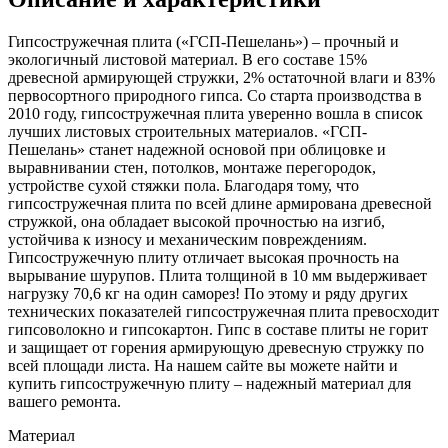
Гипсостружечная плита («ГСП-Пешелань») – прочный и
экологичный листовой материал. В его составе 15%
древесной армирующей стружки, 2% остаточной влаги и 83%
первосортного природного гипса. Со старта производства в
2010 году, гипсостружечная плита уверенно вошла в список
лучших листовых строительных материалов. «ГСП-
Пешелань» станет надежной основой при облицовке и
выравнивании стен, потолков, монтаже перегородок,
устройстве сухой стяжки пола. Благодаря тому, что
гипсостружечная плита по всей длине армирована древесной
стружкой, она обладает высокой прочностью на изгиб,
устойчива к износу и механическим повреждениям.
Гипсостружечную плиту отличает высокая прочность на
вырывание шурупов. Плита толщиной в 10 мм выдерживает
нагрузку 70,6 кг на один саморез! По этому и ряду других
технических показателей гипсостружечная плита превосходит
гипсоволокно и гипсокартон. Гипс в составе плиты не горит
и защищает от горения армирующую древесную стружку по
всей площади листа. На нашем сайте вы можете найти и
купить гипсостружечную плиту – надежный материал для
вашего ремонта.
Материал