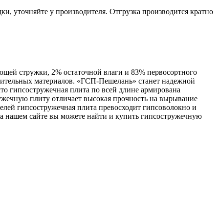
ки, уточняйте у производителя. Отгрузка производится кратно
ющей стружки, 2% остаточной влаги и 83% первосортного
троительных материалов. «ГСП-Пешелань» станет надежной
что гипсостружечная плита по всей длине армирована
ружечную плиту отличает высокая прочность на вырывание
телей гипсостружечная плита превосходит гипсоволокно и
На нашем сайте вы можете найти и купить гипсостружечную