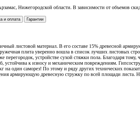
рзамас, Нижегородской области. В зависимости от объемов скид
а и оплата
Гарантии
ичный листовой материал. В его составе 15% древесной армиру
остружечная плита уверенно вошла в список лучших листовых с
е перегородок, устройстве сухой стяжки пола. Благодаря тому, 
иб, устойчива к износу и механическим повреждениям. Гипсост
г на один саморез! По этому и ряду других технических показа
орения армирующую древесную стружку по всей площади листа. 