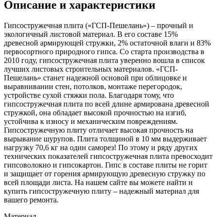
Описание и характеристики
Гипсостружечная плита («ГСП-Пешелань») – прочный и
экологичный листовой материал. В его составе 15%
древесной армирующей стружки, 2% остаточной влаги и 83%
первосортного природного гипса. Со старта производства в
2010 году, гипсостружечная плита уверенно вошла в список
лучших листовых строительных материалов. «ГСП-
Пешелань» станет надежной основой при облицовке и
выравнивании стен, потолков, монтаже перегородок,
устройстве сухой стяжки пола. Благодаря тому, что
гипсостружечная плита по всей длине армирована древесной
стружкой, она обладает высокой прочностью на изгиб,
устойчива к износу и механическим повреждениям.
Гипсостружечную плиту отличает высокая прочность на
вырывание шурупов. Плита толщиной в 10 мм выдерживает
нагрузку 70,6 кг на один саморез! По этому и ряду других
технических показателей гипсостружечная плита превосходит
гипсоволокно и гипсокартон. Гипс в составе плиты не горит
и защищает от горения армирующую древесную стружку по
всей площади листа. На нашем сайте вы можете найти и
купить гипсостружечную плиту – надежный материал для
вашего ремонта.
Материал